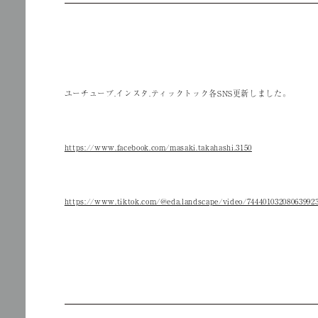
ユーチューブ.インスタ.ティックトック各SNS更新しました。
https://www.facebook.com/masaki.takahashi.3150
https://www.tiktok.com/@eda.landscape/video/74440103208063992