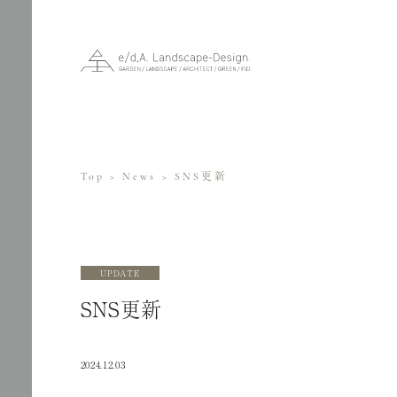
Top
>
News
> SNS更新
UPDATE
SNS更新
2024.12.03